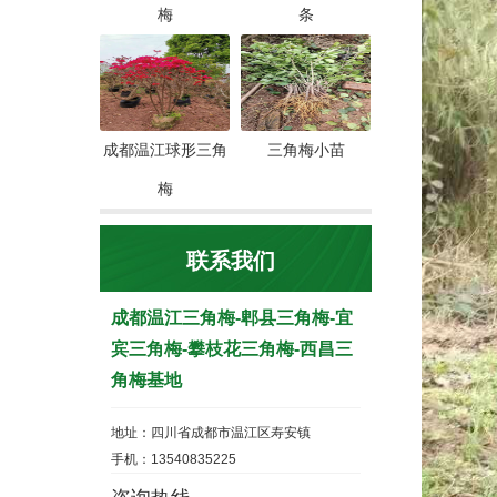
梅
条
成都温江球形三角
三角梅小苗
梅
联系我们
成都温江三角梅-郫县三角梅-宜
宾三角梅-攀枝花三角梅-西昌三
角梅基地
地址：四川省成都市温江区寿安镇
手机：13540835225