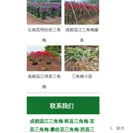
云南昆明柱状三角
成都温江三角梅藤
梅
条
成都温江球形三角
三角梅小苗
梅
联系我们
成都温江三角梅-郫县三角梅-宜
1、缺水
宾三角梅-攀枝花三角梅-西昌三